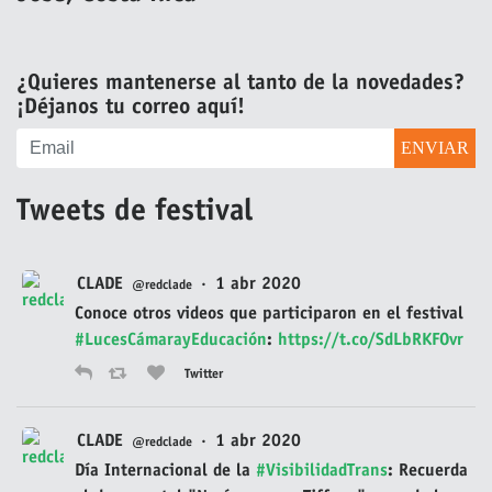
¿Quieres mantenerse al tanto de la novedades?
¡Déjanos tu correo aquí!
Tweets de festival
CLADE
·
1 abr 2020
@redclade
Conoce otros videos que participaron en el festival
#LucesCámarayEducación
:
https://t.co/SdLbRKFOvr
Twitter
CLADE
·
1 abr 2020
@redclade
Día Internacional de la
#VisibilidadTrans
: Recuerda