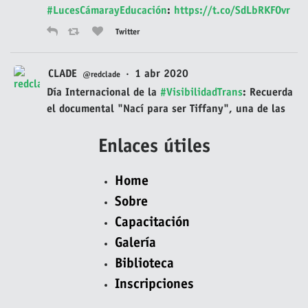
#LucesCámarayEducación
:
https://t.co/SdLbRKFOvr
Twitter
CLADE
·
1 abr 2020
@redclade
Día Internacional de la
#VisibilidadTrans
: Recuerda
el documental "Nací para ser Tiffany", una de las
películas homenajeadas en la primera edición del
festival audiovisual
#LucesCámarayEducación
Enlaces útiles
https://t.co/s2WGNACDIK
Home
Twitter
Sobre
CLADE
Capacitación
·
12 dez 2018
@redclade
¿Cómo el audiovisual puede impulsar procesos de
Galería
sensibilización y transformación hacia la igualdad
Biblioteca
y el respeto a la diferencia? Lea algunas
Inscripciones
reflexiones al respecto, que fueron compartidas en
la 2ª edición del festival audiovisual