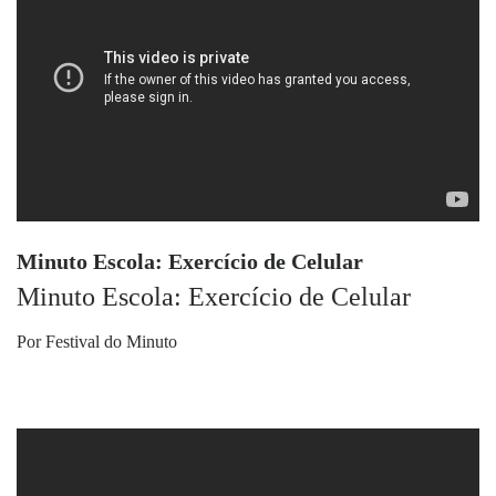
Minuto Escola: Exercício de Celular
Minuto Escola: Exercício de Celular
Por Festival do Minuto