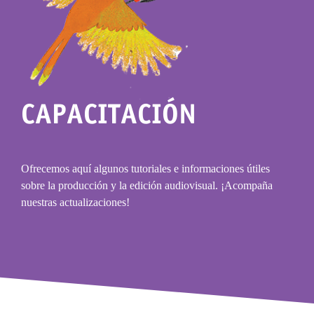
CAPACITACIÓN
Ofrecemos aquí algunos tutoriales e informaciones útiles
sobre la producción y la edición audiovisual. ¡Acompaña
nuestras actualizaciones!