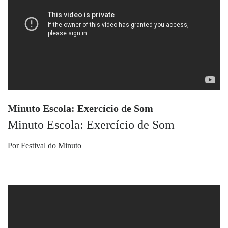
Minuto Escola: Exercício de Som
Minuto Escola: Exercício de Som
Por Festival do Minuto