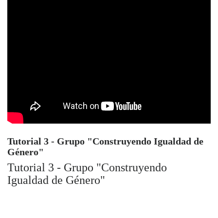
Tutorial 3 - Grupo "Construyendo Igualdad de
Género"
Tutorial 3 - Grupo "Construyendo
Igualdad de Género"