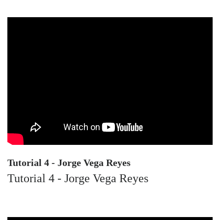
Tutorial 4 - Jorge Vega Reyes
Tutorial 4 - Jorge Vega Reyes