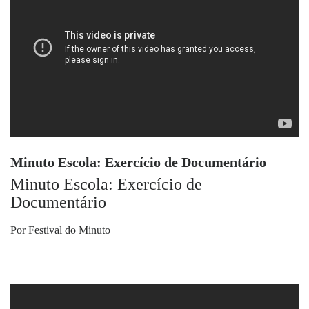
Minuto Escola: Exercício de Documentário
Minuto Escola: Exercício de
Documentário
Por Festival do Minuto