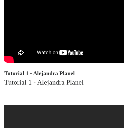
Tutorial 1 - Alejandra Planel
Tutorial 1 - Alejandra Planel