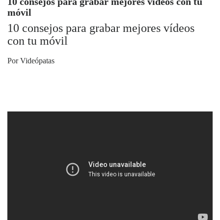
10 consejos para grabar mejores vídeos con tu
móvil
10 consejos para grabar mejores vídeos
con tu móvil
Por Videópatas