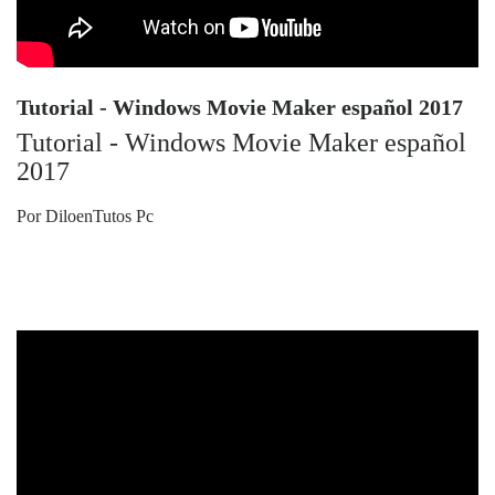
Tutorial - Windows Movie Maker español 2017
Tutorial - Windows Movie Maker español
2017
Por DiloenTutos Pc