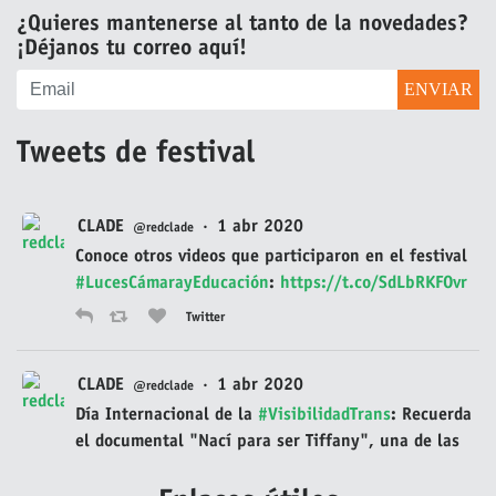
¿Quieres mantenerse al tanto de la novedades?
¡Déjanos tu correo aquí!
Tweets de festival
CLADE
·
1 abr 2020
@redclade
Conoce otros videos que participaron en el festival
#LucesCámarayEducación
:
https://t.co/SdLbRKFOvr
Twitter
CLADE
·
1 abr 2020
@redclade
Día Internacional de la
#VisibilidadTrans
: Recuerda
el documental "Nací para ser Tiffany", una de las
películas homenajeadas en la primera edición del
festival audiovisual
#LucesCámarayEducación