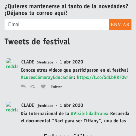
¿Quieres mantenerse al tanto de la novedades?
¡Déjanos tu correo aquí!
Tweets de festival
CLADE
·
1 abr 2020
@redclade
Conoce otros videos que participaron en el festival
#LucesCámarayEducación
:
https://t.co/SdLbRKFOvr
Twitter
CLADE
·
1 abr 2020
@redclade
Día Internacional de la
#VisibilidadTrans
: Recuerda
el documental "Nací para ser Tiffany", una de las
películas homenajeadas en la primera edición del
festival audiovisual
#LucesCámarayEducación