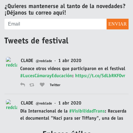
¿Quieres mantenerse al tanto de la novedades?
¡Déjanos tu correo aquí!
Tweets de festival
CLADE
·
1 abr 2020
@redclade
Conoce otros videos que participaron en el festival
#LucesCámarayEducación
:
https://t.co/SdLbRKFOvr
Twitter
CLADE
·
1 abr 2020
@redclade
Día Internacional de la
#VisibilidadTrans
: Recuerda
el documental "Nací para ser Tiffany", una de las
películas homenajeadas en la primera edición del
festival audiovisual
#LucesCámarayEducación