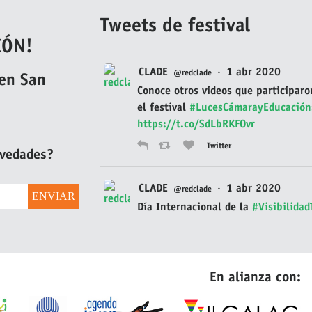
Tweets de festival
IÓN!
CLADE
·
1 abr 2020
@redclade
en San
Conoce otros videos que participaro
el festival
#LucesCámarayEducación
https://t.co/SdLbRKFOvr
Twitter
ovedades?
CLADE
·
1 abr 2020
@redclade
Día Internacional de la
#Visibilidad
Recuerda el documental "Nací para 
Tiffany", una de las películas
homenajeadas en la primera edición
festival audiovisual
En alianza con:
#LucesCámarayEducación
https://t.co/s2WGNACDIK